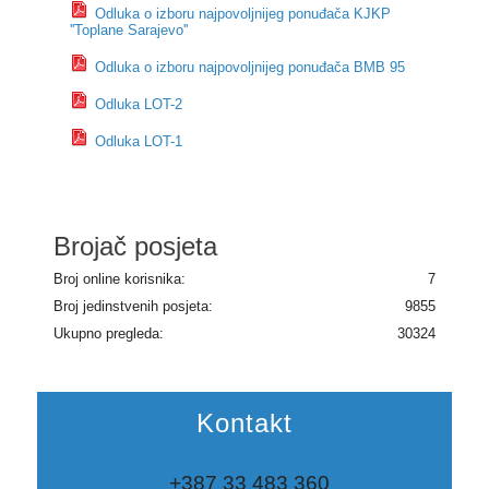
Odluka o izboru najpovoljnijeg ponuđača KJKP
''Toplane Sarajevo''
Odluka o izboru najpovoljnijeg ponuđača BMB 95
Odluka LOT-2
Odluka LOT-1
Brojač posjeta
Broj online korisnika:
7
Broj jedinstvenih posjeta:
9855
Ukupno pregleda:
30324
Kontakt
+387 33 483 360