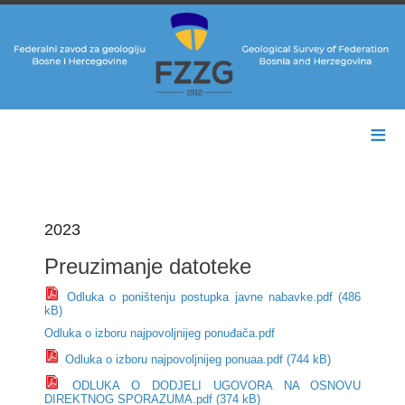
≡
2023
Preuzimanje datoteke
Odluka o poništenju postupka javne nabavke.pdf (486
kB)
Odluka o izboru najpovoljnijeg ponuđača.pdf
Odluka o izboru najpovoljnijeg ponuaa.pdf (744 kB)
ODLUKA O DODJELI UGOVORA NA OSNOVU
DIREKTNOG SPORAZUMA.pdf (374 kB)