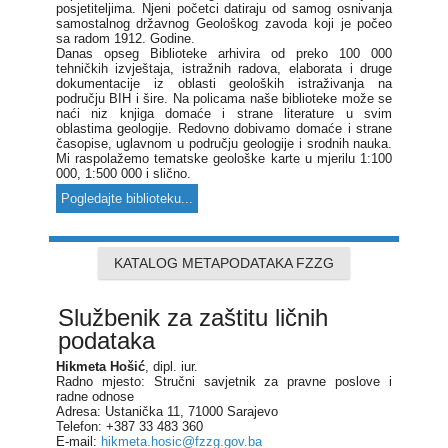
posjetiteljima. Njeni početci datiraju od samog osnivanja
samostalnog državnog Geološkog zavoda koji je počeo
sa radom 1912. Godine.
Danas opseg Biblioteke arhivira od preko 100 000
tehničkih izvještaja, istražnih radova, elaborata i druge
dokumentacije iz oblasti geoloških istraživanja na
području BIH i šire. Na policama naše biblioteke može se
naći niz knjiga domaće i strane literature u svim
oblastima geologije. Redovno dobivamo domaće i strane
časopise, uglavnom u području geologije i srodnih nauka.
Mi raspolažemo tematske geološke karte u mjerilu 1:100
000, 1:500 000 i slično.
Pogledajte biblioteku...
KATALOG METAPODATAKA FZZG
Službenik za zaštitu ličnih
podataka
Hikmeta Hošić
, dipl. iur.
Radno mjesto: Stručni savjetnik za pravne poslove i
radne odnose
Adresa: Ustanička 11, 71000 Sarajevo
Telefon: +387 33 483 360
E-mail:
hikmeta.hosic@fzzg.gov.ba