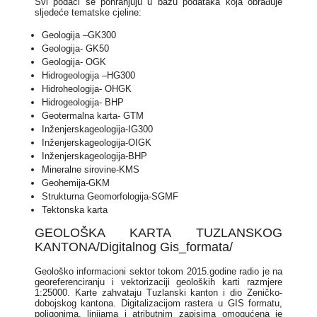
Svi podaci se pohranjuju u bazu podataka koja obrađuje
sljedeće tematske cjeline:
Geologija –GK300
Geologija- GK50
Geologija- OGK
Hidrogeologija –HG300
Hidroheologija- OHGK
Hidrogeologija- BHP
Geotermalna karta- GTM
Inženjerskageologija-IG300
Inženjerskageologija-OIGK
Inženjerskageologija-BHP
Mineralne sirovine-KMS
Geohemija-GKM
Strukturna Geomorfologija-SGMF
Tektonska karta
GEOLOŠKA KARTA TUZLANSKOG
KANTONA/Digitalnog Gis_formata/
Geološko informacioni sektor tokom 2015.godine radio je na
georeferenciranju i vektorizaciji geoloških karti razmjere
1:25000. Karte zahvataju Tuzlanski kanton i dio Zeničko-
dobojskog kantona. Digitalizacijom rastera u GIS formatu,
poligonima, linijama i atributnim zapisima omogućena je