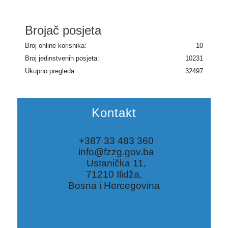
Brojač posjeta
Broj online korisnika:
10
Broj jedinstvenih posjeta:
10231
Ukupno pregleda:
32497
Kontakt
+387 33 483 360
info@fzzg.gov.ba
Ustanička 11,
71210 Ilidža,
Bosna i Hercegovina