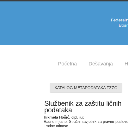
Početna
Dešavanja
H
KATALOG METAPODATAKA FZZG
Službenik za zaštitu ličnih
podataka
Hikmeta Hošić
, dipl. iur.
Radno mjesto: Stručni savjetnik za pravne poslov
i radne odnose