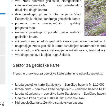
vrši izradu osnovnih geoloških, hidrogeoloških,
inženjersko-geoloških, seizmotektonskih,
detaljnih i drugih karata,
daje prijedloge i priprema informacije za Vladu
Federacije iz oblasti korištenja geoloških karata,
priprema nacrte srednjoročnih i godišnjih
programa rada,
razmatra prijedloge o potrebi izrade razlilčitih
geoloških karata,
vrši nadzor nad izradom geoloških karata, prati oblast geološkog 
unapredjuje izradu geoloških karata uvođenjem savremenih meto
vrši obradu, sređivanje i održavanje geoloških karata, tekstualne i
vrši druge poslove iz djelokruga Sektora.
Sektor za geološke karte
Trenutno u sektoru za geološke karte aktulno je nekoliko projekta:
Izrada geološke karte Sarajevsko – Zeničkog basena M 1:10 000
Izrada hidro – geološke karte Sarajevsko – Zeničkog basena M 1:
Izrada inženjersko – geološke karte Sarajevsko – Zeničkog base
Geološka karta mjerila 1:100000 list Bosanski Novi
og
Hidrogeološka karta Zeničko-sarajevskog basena