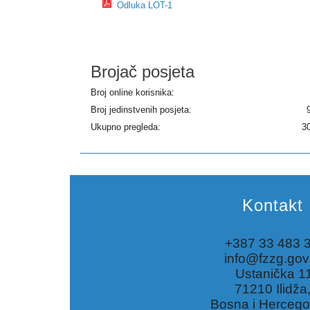
Odluka LOT-1
Brojač posjeta
Broj online korisnika:
Broj jedinstvenih posjeta:
Ukupno pregleda:
3
Kontakt
+387 33 483 
info@fzzg.gov
Ustanička 1
71210 Ilidža
Bosna i Hercego