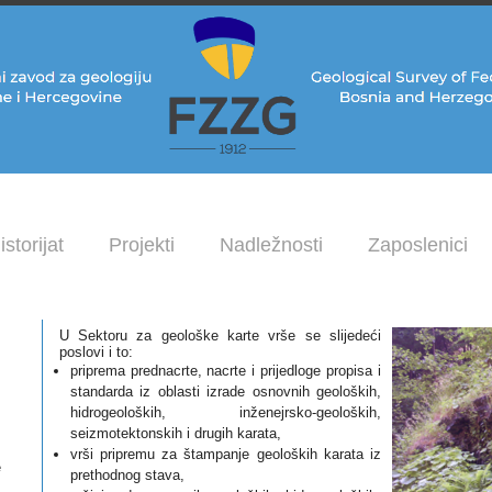
istorijat
Projekti
Nadležnosti
Zaposlenici
U Sektoru za geološke karte vrše se slijedeći
poslovi i to:
priprema prednacrte, nacrte i prijedloge propisa i
standarda iz oblasti izrade osnovnih geoloških,
hidrogeoloških, inženejrsko-geoloških,
seizmotektonskih i drugih karata,
vrši pripremu za štampanje geoloških karata iz
e
prethodnog stava,