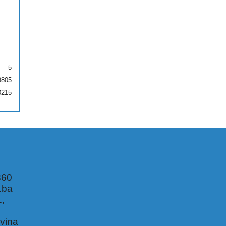
5
9805
0215
360
.ba
1,
,
vina