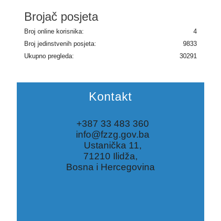
Brojač posjeta
Broj online korisnika:
4
Broj jedinstvenih posjeta:
9833
Ukupno pregleda:
30291
Kontakt
+387 33 483 360
info@fzzg.gov.ba
Ustanička 11,
71210 Ilidža,
Bosna i Hercegovina