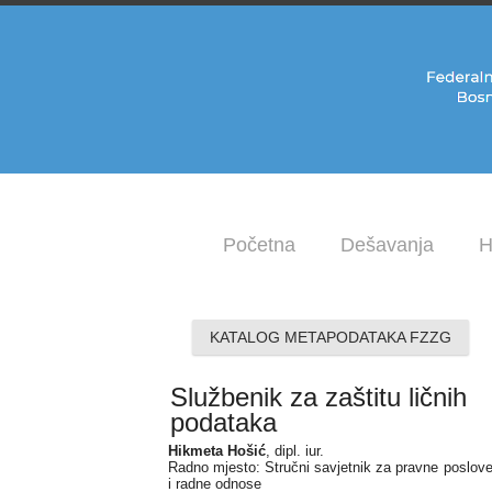
Početna
Dešavanja
H
KATALOG METAPODATAKA FZZG
Službenik za zaštitu ličnih
podataka
Hikmeta Hošić
, dipl. iur.
Radno mjesto: Stručni savjetnik za pravne poslov
i radne odnose