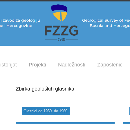
istorijat
Projekti
Nadležnosti
Zaposlenici
Zbirka geoloških glasnika
Glasnici od 1950. do 1960.
e