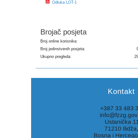
Odluka LOT-1
Brojač posjeta
Broj online korisnika:
Broj jedinstvenih posjeta:
Ukupno pregleda:
2
Kontakt
+387 33 483 
info@fzzg.gov
Ustanička 1
71210 Ilidža
Bosna i Hercego