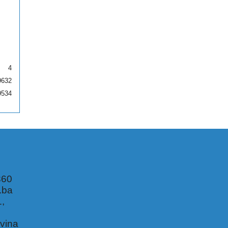
4
9632
9534
360
.ba
1,
,
vina