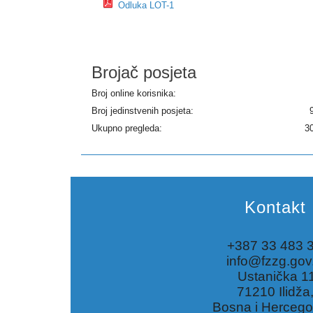
Odluka LOT-1
Brojač posjeta
Broj online korisnika:
Broj jedinstvenih posjeta:
Ukupno pregleda:
3
Kontakt
+387 33 483 
info@fzzg.gov
Ustanička 1
71210 Ilidža
Bosna i Hercego