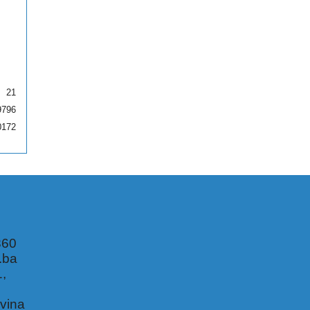
21
9796
0172
360
.ba
1,
,
vina