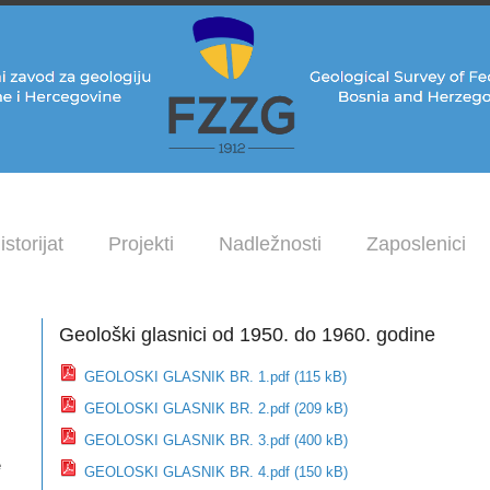
istorijat
Projekti
Nadležnosti
Zaposlenici
Geološki glasnici od 1950. do 1960. godine
GEOLOSKI GLASNIK BR. 1.pdf (115 kB)
GEOLOSKI GLASNIK BR. 2.pdf (209 kB)
GEOLOSKI GLASNIK BR. 3.pdf (400 kB)
e
GEOLOSKI GLASNIK BR. 4.pdf (150 kB)