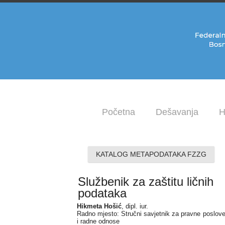
Početna
Dešavanja
H
KATALOG METAPODATAKA FZZG
Službenik za zaštitu ličnih
podataka
Hikmeta Hošić
, dipl. iur.
Radno mjesto: Stručni savjetnik za pravne poslov
i radne odnose