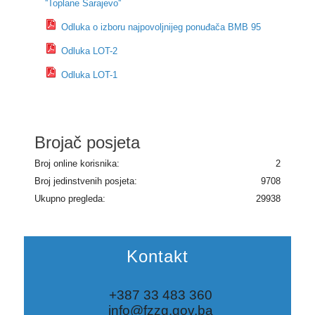
''Toplane Sarajevo''
Odluka o izboru najpovoljnijeg ponuđača BMB 95
Odluka LOT-2
Odluka LOT-1
Brojač posjeta
Broj online korisnika:
2
Broj jedinstvenih posjeta:
9708
Ukupno pregleda:
29938
Kontakt
+387 33 483 360
info@fzzg.gov.ba