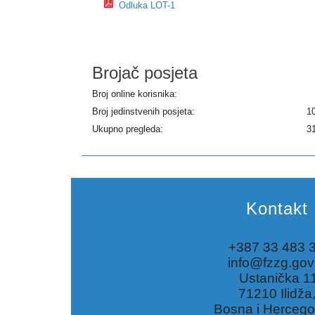
Odluka LOT-1
Brojač posjeta
Broj online korisnika:
Broj jedinstvenih posjeta:
1
Ukupno pregleda:
3
Kontakt
+387 33 483 
info@fzzg.gov
Ustanička 1
71210 Ilidža
Bosna i Hercego