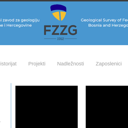
istorijat
Projekti
Nadležnosti
Zaposlenici
e