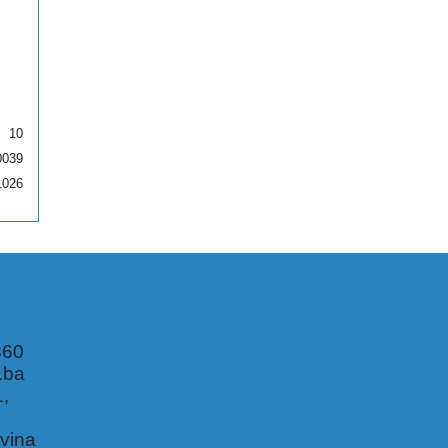
10
0039
1026
360
.ba
1,
,
vina