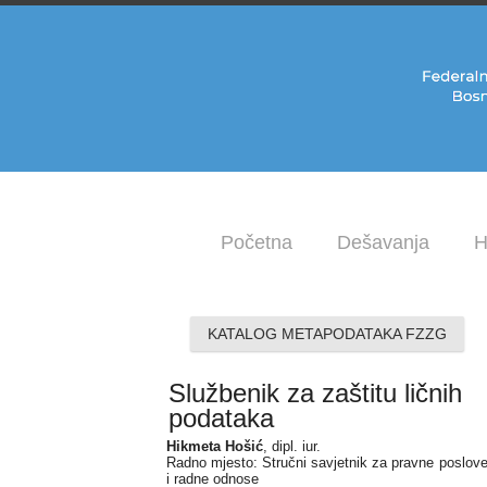
Početna
Dešavanja
H
KATALOG METAPODATAKA FZZG
Službenik za zaštitu ličnih
podataka
Hikmeta Hošić
, dipl. iur.
Radno mjesto: Stručni savjetnik za pravne poslov
i radne odnose