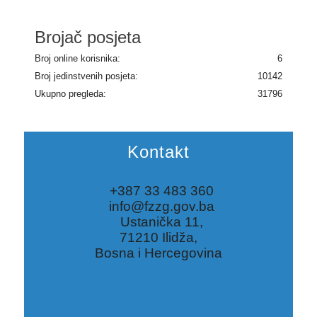
Brojač posjeta
Broj online korisnika:
6
Broj jedinstvenih posjeta:
10142
Ukupno pregleda:
31796
Kontakt
+387 33 483 360
info@fzzg.gov.ba
Ustanička 11,
71210 Ilidža,
Bosna i Hercegovina