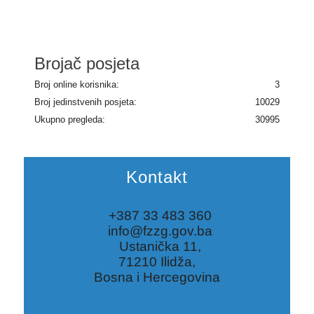
Brojač posjeta
Broj online korisnika:
3
Broj jedinstvenih posjeta:
10029
Ukupno pregleda:
30995
Kontakt
+387 33 483 360
info@fzzg.gov.ba
Ustanička 11,
71210 Ilidža,
Bosna i Hercegovina