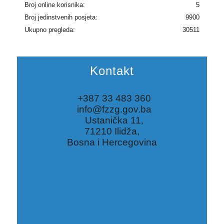
Broj online korisnika:
5
Broj jedinstvenih posjeta:
9900
Ukupno pregleda:
30511
Kontakt
+387 33 483 360
info@fzzg.gov.ba
Ustanička 11,
71210 Ilidža,
Bosna i Hercegovina