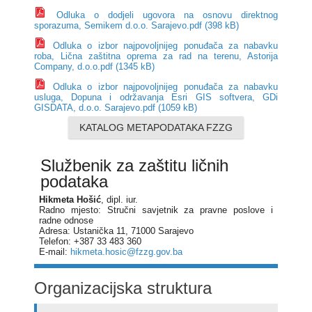
Odluka o dodjeli ugovora na osnovu direktnog
sporazuma, Semikem d.o.o. Sarajevo.pdf (398 kB)
Odluka o izbor najpovoljnijeg ponuđača za nabavku
roba, Lična zaštitna oprema za rad na terenu, Astorija
Company, d.o.o.pdf (1345 kB)
Odluka o izbor najpovoljnijeg ponuđača za nabavku
usluga, Dopuna i održavanja Esri GIS softvera, GDi
GISDATA, d.o.o. Sarajevo.pdf (1059 kB)
KATALOG METAPODATAKA FZZG
Službenik za zaštitu ličnih
podataka
Hikmeta Hošić
, dipl. iur.
Radno mjesto: Stručni savjetnik za pravne poslove i
radne odnose
Adresa: Ustanička 11, 71000 Sarajevo
Telefon: +387 33 483 360
E-mail:
hikmeta.hosic@fzzg.gov.ba
Organizacijska struktura