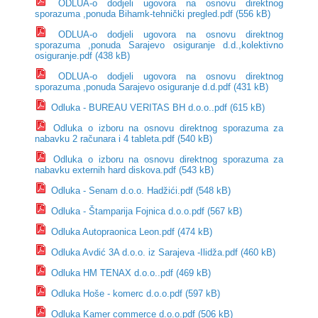
ODLUA-o dodjeli ugovora na osnovu direktnog
sporazuma ,ponuda Bihamk-tehnički pregled.pdf (556 kB)
ODLUA-o dodjeli ugovora na osnovu direktnog
sporazuma ,ponuda Sarajevo osiguranje d.d.,kolektivno
osiguranje.pdf (438 kB)
ODLUA-o dodjeli ugovora na osnovu direktnog
sporazuma ,ponuda Sarajevo osiguranje d.d.pdf (431 kB)
Odluka - BUREAU VERITAS BH d.o.o..pdf (615 kB)
Odluka o izboru na osnovu direktnog sporazuma za
nabavku 2 računara i 4 tableta.pdf (540 kB)
Odluka o izboru na osnovu direktnog sporazuma za
nabavku externih hard diskova.pdf (543 kB)
Odluka - Senam d.o.o. Hadžići.pdf (548 kB)
Odluka - Štamparija Fojnica d.o.o.pdf (567 kB)
Odluka Autopraonica Leon.pdf (474 kB)
Odluka Avdić 3A d.o.o. iz Sarajeva -Ilidža.pdf (460 kB)
Odluka HM TENAX d.o.o..pdf (469 kB)
Odluka Hoše - komerc d.o.o.pdf (597 kB)
Odluka Kamer commerce d.o.o.pdf (506 kB)