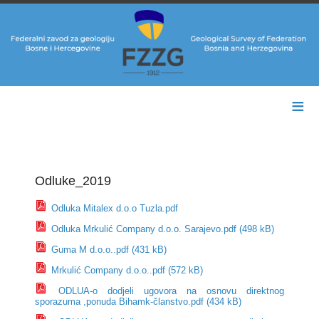
≡
Odluke_2019
Odluka Mitalex d.o.o Tuzla.pdf
Odluka Mrkulić Company d.o.o. Sarajevo.pdf (498 kB)
Guma M d.o.o..pdf (431 kB)
Mrkulić Company d.o.o..pdf (572 kB)
ODLUA-o dodjeli ugovora na osnovu direktnog
sporazuma ,ponuda Bihamk-članstvo.pdf (434 kB)