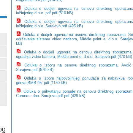
Odluka o dodjeli ugovora na osnovu direktnog sporazuma
inžinjering d.o.o. pdf.pdf (516 kB)
Odluka o dodjeli ugovora na osnovu direktnog sporazuma
inžinjering d.o.o. Sarajevo.pdf (495 kB)
Odluka o dodjeli ugovora na osnovu direktnog sporazuma, Serv
održavanje sistema video nadzora, Middle point e, d.o.o. Sarajev
kB)
Odluka o dodjeli ugovora na osnovu direktnog sporazuma,
ugradnja video kamera, Middle point e, d.o.o. Sarajevo.pdf (470 kB)
Odluka o izboru na osnovu direktnog sporazuma, Avdić 
Sarajevo.pdf (579 kB)
Odluka o izboru najpovoljnijeg ponuđača za nabavkua rob
goriva BMB 95..pdf (1150 kB)
Odluka o prihvatanju ponude na osnovu direktnog sporazu
Comerce doo. Sarajevo pdf.pdf (429 kB)
og