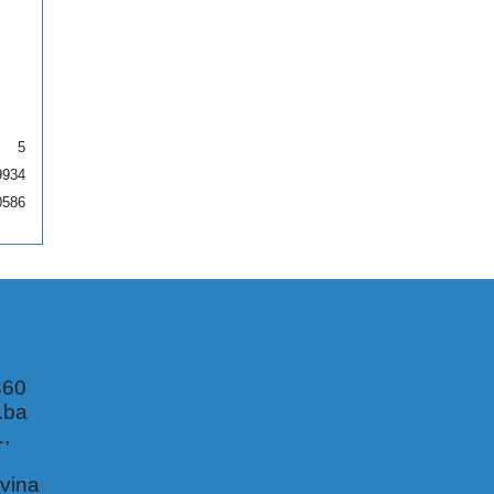
5
9934
0586
360
.ba
1,
,
vina