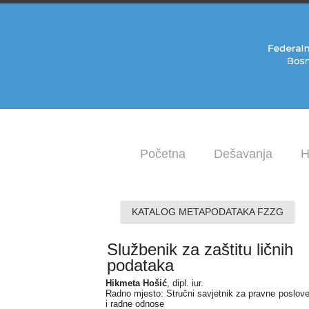
Početna
Dešavanja
H
KATALOG METAPODATAKA FZZG
Službenik za zaštitu ličnih
podataka
Hikmeta Hošić
, dipl. iur.
Radno mjesto: Stručni savjetnik za pravne poslov
i radne odnose