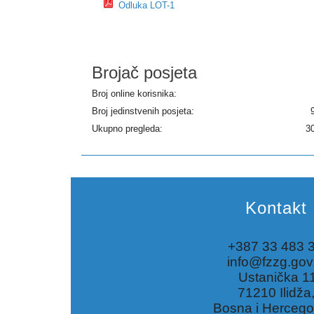
Odluka LOT-1
Brojač posjeta
Broj online korisnika:
Broj jedinstvenih posjeta:
Ukupno pregleda:
3
Kontakt
+387 33 483 
info@fzzg.gov
Ustanička 1
71210 Ilidža
Bosna i Hercego