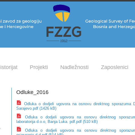
istorijat
Projekti
Nadležnosti
Zaposlenici
Odluke_2016
Odluka o dodjeli ugovora na osnovu direktnog sporazuma 
Sarajevo.pdf (1426 kB)
Odluka o dodjeli ugovora na osnovu direktnog sporazu
laboratorija d.o.o, Banja Luka. pdf.pdf (510 kB)
e
Odluka o dodjeli ugovora na osnovu direktnog sporazum
osiguranje d.d.pdf (514 kB)