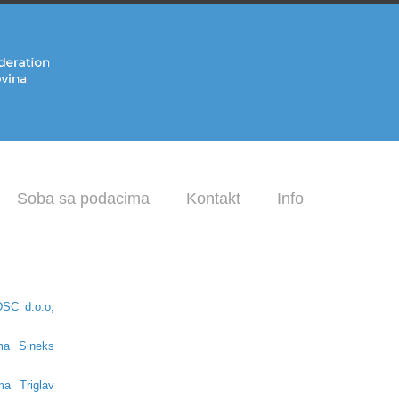
Soba sa podacima
Kontakt
Info
DSC d.o.o,
ma Sineks
a Triglav