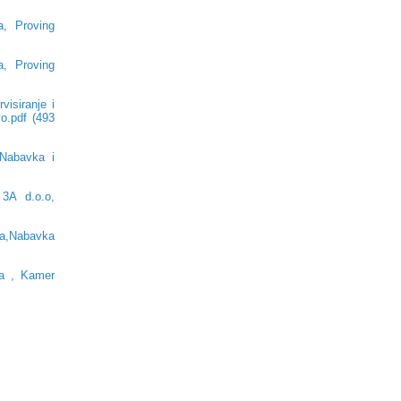
, Proving
, Proving
isiranje i
o.pdf (493
Nabavka i
3A d.o.o,
a,Nabavka
ma , Kamer