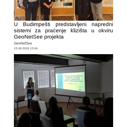
U Budimpešti predstavljeni napredni
sistemi za praćenje klizišta u okviru
GeoNetSee projekta
GeoNetSee
15.06.2026 15:04