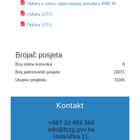
Odluka o izboru najpovoljnijeg ponuđača BMB 95
Odluka LOT-2
Odluka LOT-1
Brojač posjeta
Broj online korisnika:
8
Broj jedinstvenih posjeta:
10071
Ukupno pregleda:
31165
Kontakt
+387 33 483 360
info@fzzg.gov.ba
Ustanička 11,