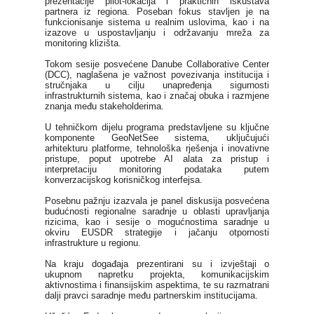
prezentacije pilot-lokacija i praktičnih iskustava
partnera iz regiona. Poseban fokus stavljen je na
funkcionisanje sistema u realnim uslovima, kao i na
izazove u uspostavljanju i održavanju mreža za
monitoring klizišta.
Tokom sesije posvećene Danube Collaborative Center
(DCC), naglašena je važnost povezivanja institucija i
stručnjaka u cilju unapređenja sigurnosti
infrastrukturnih sistema, kao i značaj obuka i razmjene
znanja među stakeholderima.
U tehničkom dijelu programa predstavljene su ključne
komponente GeoNetSee sistema, uključujući
arhitekturu platforme, tehnološka rješenja i inovativne
pristupe, poput upotrebe AI alata za pristup i
interpretaciju monitoring podataka putem
konverzacijskog korisničkog interfejsa.
Posebnu pažnju izazvala je panel diskusija posvećena
budućnosti regionalne saradnje u oblasti upravljanja
rizicima, kao i sesije o mogućnostima saradnje u
okviru EUSDR strategije i jačanju otpornosti
infrastrukture u regionu.
Na kraju događaja prezentirani su i izvještaji o
ukupnom napretku projekta, komunikacijskim
aktivnostima i finansijskim aspektima, te su razmatrani
dalji pravci saradnje među partnerskim institucijama.