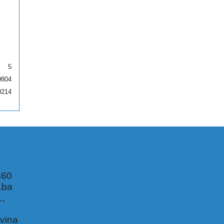
5
9804
0214
360
.ba
1,
,
vina