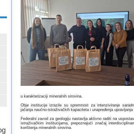
u karakterizaciji mineralnih sirovina.
Obje institucije izrazile su spremnost za intenziviranje saradn
jačanja naučno-istraživačkih kapaciteta i unapređenja upravljanja
Federalni zavod za geologiju nastavlja aktivno raditi na uspost
istraživačkim institucijama, prepoznajući značaj interdiscipli
korištenja mineralnih sirovina.
og