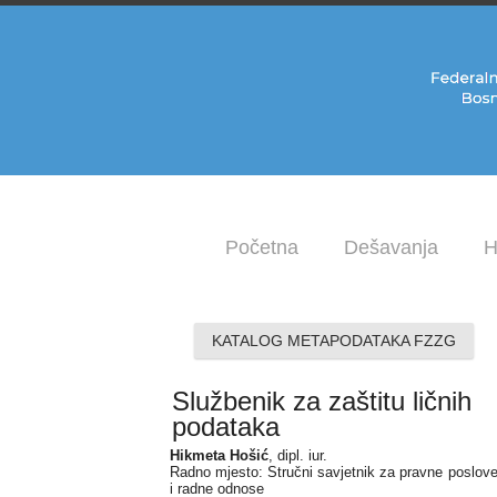
Početna
Dešavanja
H
KATALOG METAPODATAKA FZZG
Službenik za zaštitu ličnih
podataka
Hikmeta Hošić
, dipl. iur.
Radno mjesto: Stručni savjetnik za pravne poslov
i radne odnose