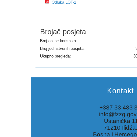
Odluka LOT-1
Brojač posjeta
Broj online korisnika:
Broj jedinstvenih posjeta:
Ukupno pregleda:
3
Kontakt
+387 33 483 
info@fzzg.gov
Ustanička 1
71210 Ilidža
Bosna i Hercego