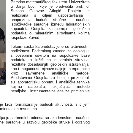
Prirodno-matematičkog fakulteta Univerziteta
u Banja Luci, koje je predvodila prof. dr
Suzana Gotovac Atlagić. Posjeta je
realizirana s ciljem uspostavljanja i
unapređenja buduće stručne i naučno-
istraživačke saradnje između laboratorijskih
kapaciteta Odsjeka za hemiju i geoloških
podataka o mineralnim sirovinama kojima
raspolaže Zavod.
Tokom sastanka predstavljene su aktivnosti i
nadležnosti Federalnog zavoda za geologiju,
s posebnim osvrtom na raspoložive baze
podataka o ležištima mineralnih sirovina,
rezultate dosadašnjih geoloških istraživanja,
kao i mogućnosti njihove daljnje interpretacije
kroz savremene analitičke metode.
Predstavnici Odsjeka za hemiju prezentirali
su laboratorijsku opremu i analitičke tehnike
kojima raspolažu, uključujući metode
hemijske i instrumentalne analize primjenjive
je kroz formaliziranje budućih aktivnosti, s ciljem
 mineralnim resursima.
avljanju partnerskih odnosa sa akademskim i naučno-
narne saradnje u razvoju geološke struke i održivog