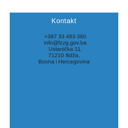
Kontakt
+387 33 483 360
info@fzzg.gov.ba
Ustanička 11,
71210 Ilidža,
Bosna i Hercegovina