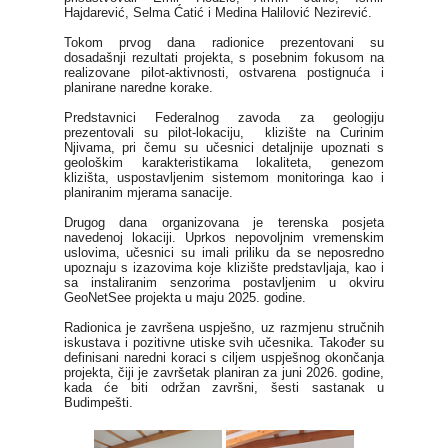
Hajdarević, Selma Ćatić i Medina Halilović Nezirević.
Tokom prvog dana radionice prezentovani su
dosadašnji rezultati projekta, s posebnim fokusom na
realizovane pilot-aktivnosti, ostvarena postignuća i
planirane naredne korake.
Predstavnici Federalnog zavoda za geologiju
prezentovali su pilot-lokaciju, klizište na Curinim
Njivama, pri čemu su učesnici detaljnije upoznati s
geološkim karakteristikama lokaliteta, genezom
klizišta, uspostavljenim sistemom monitoringa kao i
planiranim mjerama sanacije.
Drugog dana organizovana je terenska posjeta
navedenoj lokaciji. Uprkos nepovoljnim vremenskim
uslovima, učesnici su imali priliku da se neposredno
upoznaju s izazovima koje klizište predstavljaja, kao i
sa instaliranim senzorima postavljenim u okviru
GeoNetSee projekta u maju 2025. godine.
Radionica je završena uspješno, uz razmjenu stručnih
iskustava i pozitivne utiske svih učesnika. Također su
definisani naredni koraci s ciljem uspješnog okončanja
projekta, čiji je završetak planiran za juni 2026. godine,
kada će biti održan završni, šesti sastanak u
Budimpešti.