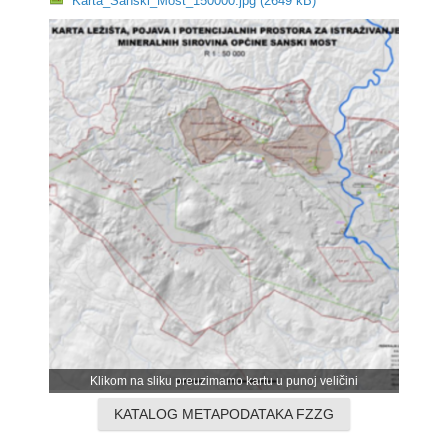
Karta_Sanski_Most_150000.jpg (2649 kB)
Klikom na sliku preuzimamo kartu u punoj veličini
KATALOG METAPODATAKA FZZG