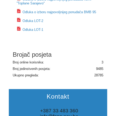
''Toplane Sarajevo''
Odluka o izboru najpovoljnijeg ponuđača BMB 95
Odluka LOT-2
Odluka LOT-1
Brojač posjeta
Broj online korisnika:
3
Broj jedinstvenih posjeta:
9485
Ukupno pregleda:
28785
Kontakt
+387 33 483 360