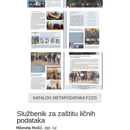
KATALOG METAPODATAKA FZZG
Službenik za zaštitu ličnih
podataka
Hikmeta Hošić
, dipl. iur.