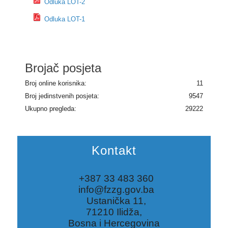
Odluka LOT-2
Odluka LOT-1
Brojač posjeta
Broj online korisnika:
11
Broj jedinstvenih posjeta:
9547
Ukupno pregleda:
29222
Kontakt
+387 33 483 360
info@fzzg.gov.ba
Ustanička 11,
71210 Ilidža,
Bosna i Hercegovina