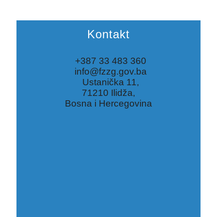
Kontakt
+387 33 483 360
info@fzzg.gov.ba
Ustanička 11,
71210 Ilidža,
Bosna i Hercegovina