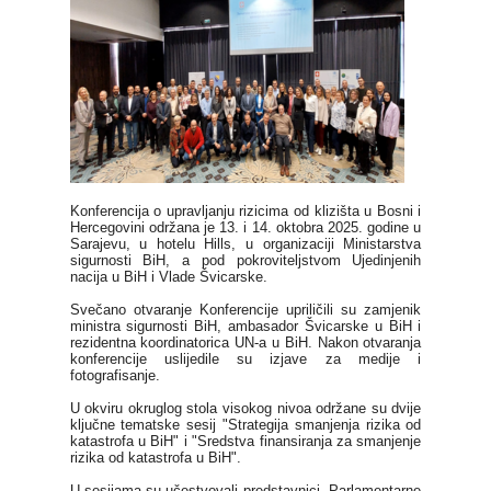
Konferencija o upravljanju rizicima od klizišta u Bosni i
Hercegovini održana je 13. i 14. oktobra 2025. godine u
Sarajevu, u hotelu Hills, u organizaciji Ministarstva
sigurnosti BiH, a pod pokroviteljstvom Ujedinjenih
nacija u BiH i Vlade Švicarske.
Svečano otvaranje Konferencije upriličili su zamjenik
ministra sigurnosti BiH, ambasador Švicarske u BiH i
rezidentna koordinatorica UN-a u BiH. Nakon otvaranja
konferencije uslijedile su izjave za medije i
fotografisanje.
U okviru okruglog stola visokog nivoa održane su dvije
ključne tematske sesij "Strategija smanjenja rizika od
katastrofa u BiH" i "Sredstva finansiranja za smanjenje
rizika od katastrofa u BiH".
U sesijama su učestvovali predstavnici Parlamentarne