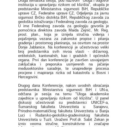
Druga tematska sesija, pod nazivom "Uloga i odgovor
institucija u upravljanju rizikom od klizišta", okupila je
predstavnike Ministarstva sigurnosti BiH, Republičke
uprave CZ, Federalne uprave CZ, Odjeljenja za javnu
sigurnost Brčko distrikta BiH, Republičkog zavoda za
geološka istraživanja i Federalnog zavoda za geologiju.
U ime Federalnog zavoda za geologiju govorila je
pomoćnica direktora zavoda Maida Zejnić, Mr. Reg.
prost. plan., koja je iznijela stručna viđenja i
pojašnjenja vezana za zakonske propise i pitanja
građenja i prostornog planiranja, sa osvrtom na prostor
Donje Jablanice. Na konferenciji je učestvovao veliki
broj predstavnika svih nivoa vlasti - državnog,
entitetskih, kantonalnih, kao i gradskih I općinskih
organa. Prvi dan konferencije je završen usvajanjem
zaključaka i preporuka usmjerenih na jačanje
međusektorske saradnje, te unapređenje procesa
procjene i mapiranja rizika od katastrofa u Bosni i
Hercegovini.
Drugog dana Konferencije, nakon uvodnih obraćanja
predstavnika Ministarstva sigurnosti BiH i UN-a,
održana je sesija na temu "Uloga akademske
zajednice u upravljanju rizikom od klizišta". U panel
diskusiji učestvovali su predstavnici UNICEF-a,
Šumarskog fakulteta Univerziteta u Sarajevu,
Prirodno-matematičkog fakulteta Univerziteta u Banja
Luci i Rudarsko-geološko-građevinskog fakulteta
Univerziteta u Tuzli. Uvaženi Prof.dr. Sabit Zekan je
iznio veoma stručne, konstruktivne i značajne