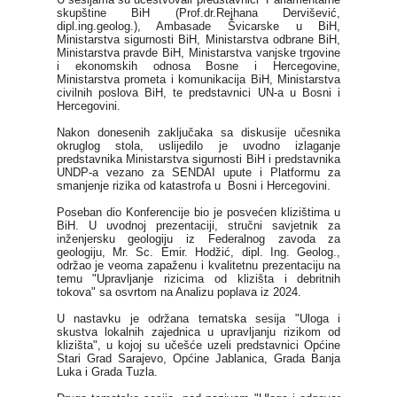
skupštine BiH (Prof.dr.Rejhana Dervišević,
dipl.ing.geolog.), Ambasade Švicarske u BiH,
Ministarstva sigurnosti BiH, Ministarstva odbrane BiH,
Ministarstva pravde BiH, Ministarstva vanjske trgovine
i ekonomskih odnosa Bosne i Hercegovine,
Ministarstva prometa i komunikacija BiH, Ministarstva
civilnih poslova BiH, te predstavnici UN-a u Bosni i
Hercegovini.
Nakon donesenih zaključaka sa diskusije učesnika
okruglog stola, uslijedilo je uvodno izlaganje
predstavnika Ministarstva sigurnosti BiH i predstavnika
UNDP-a vezano za SENDAI upute i Platformu za
smanjenje rizika od katastrofa u Bosni i Hercegovini.
Poseban dio Konferencije bio je posvećen klizištima u
BiH. U uvodnoj prezentaciji, stručni savjetnik za
inženjersku geologiju iz Federalnog zavoda za
geologiju, Mr. Sc. Emir. Hodžić, dipl. Ing. Geolog.,
održao je veoma zapaženu i kvalitetnu prezentaciju na
temu "Upravljanje rizicima od klizišta i debritnih
tokova" sa osvrtom na Analizu poplava iz 2024.
U nastavku je održana tematska sesija "Uloga i
skustva lokalnih zajednica u upravljanju rizikom od
klizišta", u kojoj su učešće uzeli predstavnici Općine
Stari Grad Sarajevo, Općine Jablanica, Grada Banja
Luka i Grada Tuzla.