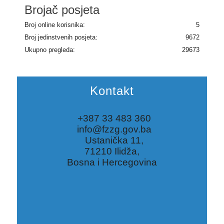
Brojač posjeta
Broj online korisnika:
5
Broj jedinstvenih posjeta:
9672
Ukupno pregleda:
29673
Kontakt
+387 33 483 360
info@fzzg.gov.ba
Ustanička 11,
71210 Ilidža,
Bosna i Hercegovina