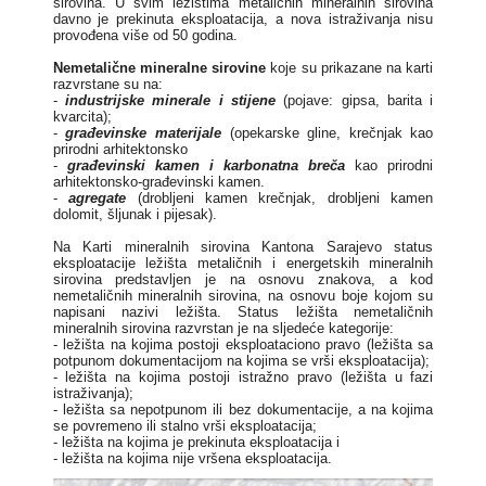
sirovina. U svim ležištima metaličnih mineralnih sirovina
davno je prekinuta eksploatacija, a nova istraživanja nisu
provođena više od 50 godina.
Nemetalične mineralne sirovine
koje su prikazane na karti
razvrstane su na:
-
industrijske minerale i stijene
(pojave: gipsa, barita i
kvarcita);
-
građevinske materijale
(opekarske gline, krečnjak kao
prirodni arhitektonsko
-
građevinski kamen i karbonatna breča
kao prirodni
arhitektonsko-građevinski kamen.
-
agregate
(drobljeni kamen krečnjak, drobljeni kamen
dolomit, šljunak i pijesak).
Na Karti mineralnih sirovina Kantona Sarajevo status
eksploatacije ležišta metaličnih i energetskih mineralnih
sirovina predstavljen je na osnovu znakova, a kod
nemetaličnih mineralnih sirovina, na osnovu boje kojom su
napisani nazivi ležišta. Status ležišta nemetaličnih
mineralnih sirovina razvrstan je na sljedeće kategorije:
- ležišta na kojima postoji eksploataciono pravo (ležišta sa
potpunom dokumentacijom na kojima se vrši eksploatacija);
- ležišta na kojima postoji istražno pravo (ležišta u fazi
istraživanja);
- ležišta sa nepotpunom ili bez dokumentacije, a na kojima
se povremeno ili stalno vrši eksploatacija;
- ležišta na kojima je prekinuta eksploatacija i
- ležišta na kojima nije vršena eksploatacija.