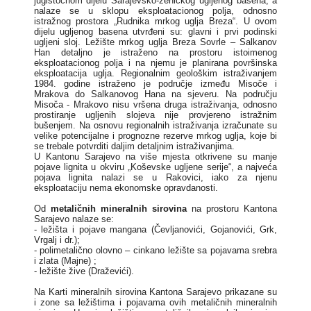
jugistočnom dijelu Sarajevsko-zeničkog ugljenog basena, a
nalaze se u sklopu eksploatacionog polja, odnosno
istražnog prostora „Rudnika mrkog uglja Breza“. U ovom
dijelu ugljenog basena utvrđeni su: glavni i prvi podinski
ugljeni sloj. Ležište mrkog uglja Breza Sovrle – Salkanov
Han detaljno je istraženo na prostoru istoimenog
eksploatacionog polja i na njemu je planirana površinska
eksploatacija uglja. Regionalnim geološkim istraživanjem
1984. godine istraženo je područje između Misoče i
Mrakova do Salkanovog Hana na sjeveru. Na području
Misoča - Mrakovo nisu vršena druga istraživanja, odnosno
prostiranje ugljenih slojeva nije provjereno istražnim
bušenjem. Na osnovu regionalnih istraživanja izračunate su
velike potencijalne i prognozne rezerve mrkog uglja, koje bi
se trebale potvrditi daljim detaljnim istraživanjima.
U Kantonu Sarajevo na više mjesta otkrivene su manje
pojave lignita u okviru „Koševske ugljene serije“, a najveća
pojava lignita nalazi se u Rakovici, iako za njenu
eksploataciju nema ekonomske opravdanosti.
Od
metaličnih mineralnih sirovina
na prostoru Kantona
Sarajevo nalaze se:
- ležišta i pojave mangana (Čevljanovići, Gojanovići, Grk,
Vrgalj i dr.);
- polimetalično olovno – cinkano ležište sa pojavama srebra
i zlata (Majne) ;
- ležište žive (Draževići).
Na Karti mineralnih sirovina Kantona Sarajevo prikazane su
i zone sa ležištima i pojavama ovih metaličnih mineralnih