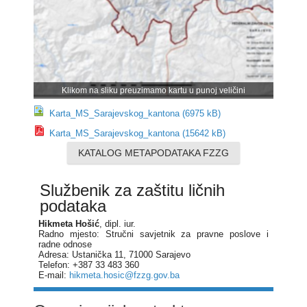
Klikom na sliku preuzimamo kartu u punoj veličini
Karta_MS_Sarajevskog_kantona (6975 kB)
Karta_MS_Sarajevskog_kantona (15642 kB)
KATALOG METAPODATAKA FZZG
Službenik za zaštitu ličnih
podataka
Hikmeta Hošić
, dipl. iur.
Radno mjesto: Stručni savjetnik za pravne poslove i
radne odnose
Adresa: Ustanička 11, 71000 Sarajevo
Telefon: +387 33 483 360
E-mail:
hikmeta.hosic@fzzg.gov.ba