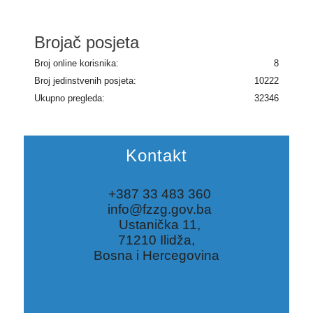
Brojač posjeta
Broj online korisnika:
8
Broj jedinstvenih posjeta:
10222
Ukupno pregleda:
32346
Kontakt
+387 33 483 360
info@fzzg.gov.ba
Ustanička 11,
71210 Ilidža,
Bosna i Hercegovina