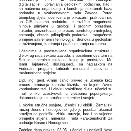
digitalizacije i upravljanja geološkim podacima, kao i
sa načinima organizacije i korištenja prostornih baza
podataka u svakodnevnom radu Zavoda. Pored
teorijskog dijela, učenicima je prikazan i praktičan rad
sa GIS bazama podataka te različite mogućnosti
njihove primjene u geologiji i srodnim oblastima.
Također, prezentovan je proces aerofotogrametrijskog
snimanja, obrada prikupljenih podataka i mogućnosti
primjene savremenih tehnologija i dronova u geološkim
istraživanjima, kartiranju i praćenju stanja na terenu.
Učenicima je predstavljena organizaciona struktura i
djelokrug rada sektora Zavoda, s posebnim osvrtom na
Sektor mineralnih sirovina, kojeg je predstavio Mr.
Ismir Hajdarević, dipl.ing.geol., sa naglaskom na
Federalni program kritičnih mineralnih sirovina i
međunarodne projekte.
Dipl. ing. geol. Armin Jahić proveo je učenike kroz
proces formiranja katastra klizišta, na kojem Zavod
kontinuirano radi. U okviru praktičnog dijela, učenici su
imali priliku učestvovati u vježbama popunjavanja
dokumentacije uz stručne smjernice i savjete.
U okviru stručne posjete, učenici su obišli i
Zemaljski
muzej Bosne i Hercegovine
, gdje je poseban akcenat
stavljen na geološku zbirku muzeja, kao i na vrijedne
primjerke stijena, minerala i ruda karakterističnih za
područje Bosne i Hercegovine.
Zadnjeg dana prakse, 08.05., učenici su posjetili
Nexe