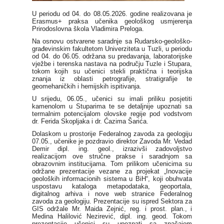
U periodu od 04. do 08.05.2026. godine realizovana je
Erasmus+ praksa učenika geološkog usmjerenja
Prirodoslovna škola Vladimira Preloga
.
Na osnovu ostvarene saradnje sa
Rudarsko-geološko-
građevinskim fakultetom Univerziteta u Tuzli
, u periodu
od 04. do 06.05. održana su predavanja, laboratorijske
vježbe i terenska nastava na području Tuzle i Stupara,
tokom kojih su učenici stekli praktična i teorijska
znanja iz oblasti petrografije, stratigrafije te
geomehaničkih i hemijskih ispitivanja.
U srijedu, 06.05., učenici su imali priliku posjetiti
kamenolom u Stuparima te se detaljnije upoznati sa
termalnim potencijalom olovske regije pod vodstvom
dr. Ferida Skopljaka i dr. Ćazima Šarića.
Dolaskom u prostorije
Federalnog zavoda za geologiju
07.05., učenike je pozdravio direktor Zavoda Mr. Vedad
Demir dipl. ing. geol., izrazivši zadovoljstvo
realizacijom ove stručne prakse i saradnjom sa
obrazovnim institucijama. Tom prilikom učenicima su
održane prezentacije vezane za projekat „Inovacije
geoloških informacionih sistema u BiH“, koji obuhvata
uspostavu kataloga metapodataka, geoportala,
digitalnog arhiva i nove web stranice Federalnog
zavoda za geologiju. Prezentacije su ispred Sektora za
GIS održale Mr. Maida Zejnić, reg. i prost. plan., i
Medina Halilović Nezirević, dipl. ing. geod. Tokom
prezentacije učenici su upoznati sa značajem