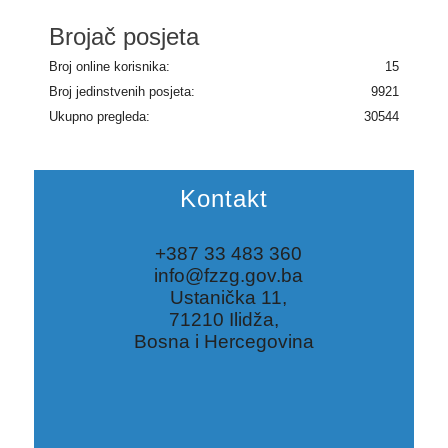
Brojač posjeta
Broj online korisnika:
15
Broj jedinstvenih posjeta:
9921
Ukupno pregleda:
30544
Kontakt
+387 33 483 360
info@fzzg.gov.ba
Ustanička 11,
71210 Ilidža,
Bosna i Hercegovina