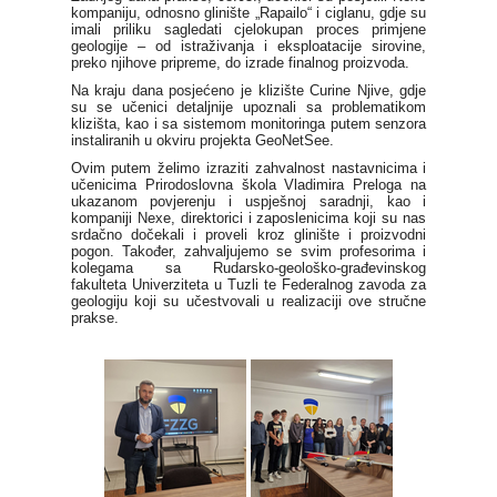
kompaniju
, odnosno glinište „Rapailo“ i ciglanu, gdje su
imali priliku sagledati cjelokupan proces primjene
geologije – od istraživanja i eksploatacije sirovine,
preko njihove pripreme, do izrade finalnog proizvoda.
Na kraju dana posjećeno je klizište Curine Njive, gdje
su se učenici detaljnije upoznali sa problematikom
klizišta, kao i sa sistemom monitoringa putem senzora
instaliranih u okviru projekta GeoNetSee.
Ovim putem želimo izraziti zahvalnost nastavnicima i
učenicima
Prirodoslovna škola Vladimira Preloga
na
ukazanom povjerenju i uspješnoj saradnji, kao i
kompaniji
Nexe
, direktorici i zaposlenicima koji su nas
srdačno dočekali i proveli kroz glinište i proizvodni
pogon. Također, zahvaljujemo se svim profesorima i
kolegama sa
Rudarsko-geološko-građevinskog
fakulteta Univerziteta u Tuzli
te
Federalnog zavoda za
geologiju
koji su učestvovali u realizaciji ove stručne
prakse.