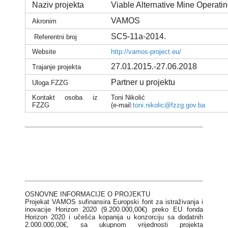
Naziv projekta
Viable Alternative Mine Operati
VAMOS
Akronim
SC5-11a-2014.
Referentni broj
Website
http://vamos-project.eu/
27.01.2015.-27.06.2018
Trajanje projekta
Partner u projektu
Uloga FZZG
Kontakt osoba iz
Toni Nikolić
FZZG
(e-mail:
toni.nikolic@fzzg.gov.ba
OSNOVNE INFORMACIJE O PROJEKTU
Projekat VAMOS sufinansira Europski font za istraživanja i
inovacije Horizon 2020 (9.200.000,00€) preko EU fonda
Horizon 2020 i učešća kopanija u konzorciju sa dodatnih
2.000.000,00€, sa ukupnom vrijednosti projekta