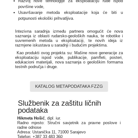
Razvoj nove tehnologije za eksploataciju rude ispod
površine vode,
Usavršavanje metoda eksploatacije koja će biti u
potpunosti ekološki prihvatljiva.
Intezivna saradnja između partnera omogućit će nova
saznanja iz oblasti rudarsko-geoloških nauka, te robotike i
suvremenih metoda u eksploataciji, te novih ideja iz
razmjene iskustava u saradnji i budućim projektima.
Kao produkti ovog projekta su: Mašine nove generacije za
eksploataciju ispod vode, publikacije, pamfleti, posteri,
edukacioni materijali, nova saznanja o geološkim formama
testnih područja i druge.
KATALOG METAPODATAKA FZZG
Službenik za zaštitu ličnih
podataka
Hikmeta Hošić
, dipl. iur.
Radno mjesto: Stručni savjetnik za pravne poslove i
radne odnose
Adresa: Ustanička 11, 71000 Sarajevo
Telefon: +387 33 483 360