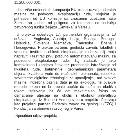
11.200.000,00€.
Ideja više eminentnih kompanija EU bila je razvoj rudarskih
mašina za podvodnu eksploataciju rude, projekat je
prihvaćen od EU komisije sa značanim učešćem naše
Zemlje sa jednim od poligona za testiranje na području
zatvorenog runika željeza „Smreka“ u Varešu.
U projektu učestvuje 17. partnerskih organizacija iz 10
država - Engleska, Austrija, Italija, Španija, Portugal,
Holandija, Slovenija, Njemačka, Francuska i Bosna i
Hercegovina. Projektni partneri, geološki zavodi, fakulteti i
vrhunski instituti u oblasti eksploatacije rude za cilj imaju
napraviti i testirati prvu potpuno automatizovanu mašinu za
podvodnu eksploataciju rude. Taj zadatak je jako
kompleksan i zahtjeva čitav niz predhosnih istraživanja od
kvaliteta rude, batimetrije, geomehaničkih parametara
stijena, kvaliteta vode do mašinskih elemanata, robotike,
savremene digitalne tehnologije za upravljenje i rad ovakve
mašine. Posebna pažnja data je na ekologiju, te ovakve
metode iskopa ne bi trebale uopšte da utiču na okoliš i
tokom ispitivanja bit će dat maksimalan fokus na
osmatranje utjecaja na okoliš i ekoliški prihvatljivu
eksploataciju. Iz Bosne i Hercegovine u projektu učestvuju
kao projektni partneri Federalni zavod za geologiju (FZG) i
Fondacija za obnovu i razvoj regije Vareš.
Specifični ciljevi projekta: