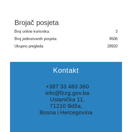
Brojač posjeta
Broj online korisnika:
3
Broj jedinstvenih posjeta:
9506
Ukupno pregleda:
28920
Kontakt
+387 33 483 360
info@fzzg.gov.ba
Ustanička 11,
71210 Ilidža,
Bosna i Hercegovina