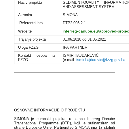
Naziv projekta
SEDIMENT-QUALITY INFORMATIO
AND ASSESSMENT SYSTEM
Akronim
SIMONA
Referentni broj
DTP2-093-2.1
interreg-danube.eu/approved-projec
Website
Trajanje projekta
01.06.2018 do 31.05.2021
Uloga FZZG
IPA PARTNER
Kontakt osoba iz
ISMIR HAJDAREVIĆ
FZZG
(e-mail:
ismir.hajdarevic@fzzg.gov.ba
OSNOVNE INFORMACIJE O PROJEKTU
SIMONA je europski projekat u sklopu Interreg Danube
Transnational Programme (DTP), koji je sufinansiran od
strane Europske Unije. Partnerstvo SIMONA ima 17 stalnih