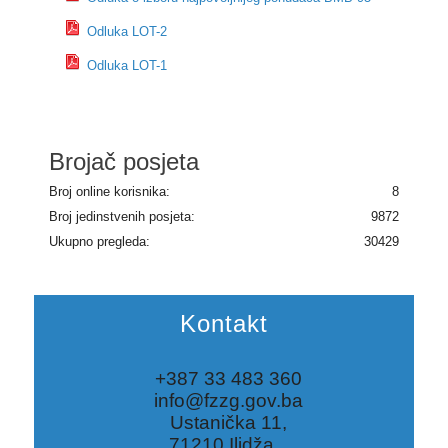
Odluka LOT-2
Odluka LOT-1
Brojač posjeta
Broj online korisnika:
8
Broj jedinstvenih posjeta:
9872
Ukupno pregleda:
30429
Kontakt
+387 33 483 360
info@fzzg.gov.ba
Ustanička 11,
71210 Ilidža,