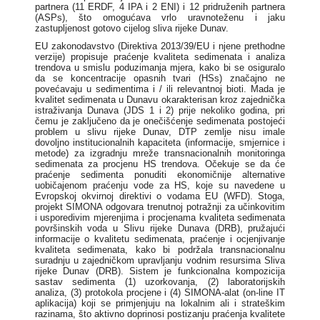
partnera (11 ERDF, 4 IPA i 2 ENI) i 12 pridruženih partnera
(ASPs), što omogućava vrlo uravnoteženu i jaku
zastupljenost gotovo cijelog sliva rijeke Dunav.
EU zakonodavstvo (Direktiva 2013/39/EU i njene prethodne
verzije) propisuje praćenje kvaliteta sedimenata i analiza
trendova u smislu poduzimanja mjera, kako bi se osiguralo
da se koncentracije opasnih tvari (HSs) značajno ne
povećavaju u sedimentima i / ili relevantnoj bioti. Mada je
kvalitet sedimenata u Dunavu okarakterisan kroz zajednička
istraživanja Dunava (JDS 1 i 2) prije nekoliko godina, pri
čemu je zaključeno da je onečišćenje sedimenata postojeći
problem u slivu rijeke Dunav, DTP zemlje nisu imale
dovoljno institucionalnih kapaciteta (informacije, smjernice i
metode) za izgradnju mreže transnacionalnih monitoringa
sedimenata za procjenu HS trendova. Očekuje se da će
praćenje sedimenta ponuditi ekonomičnije alternative
uobičajenom praćenju vode za HS, koje su navedene u
Evropskoj okvirnoj direktivi o vodama EU (WFD). Stoga,
projekt SIMONA odgovara trenutnoj potražnji za učinkovitim
i usporedivim mjerenjima i procjenama kvaliteta sedimenata
površinskih voda u Slivu rijeke Dunava (DRB), pružajući
informacije o kvalitetu sedimenata, praćenje i ocjenjivanje
kvaliteta sedimenata, kako bi podržala transnacionalnu
suradnju u zajedničkom upravljanju vodnim resursima Sliva
rijeke Dunav (DRB). Sistem je funkcionalna kompozicija
sastav sedimenta (1) uzorkovanja, (2) laboratorijskih
analiza, (3) protokola procjene i (4) SIMONA-alat (on-line IT
aplikacija) koji se primjenjuju na lokalnim ali i strateškim
razinama, što aktivno doprinosi postizanju praćenja kvalitete