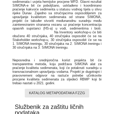
sedimenata i uvjeta hemijske procjene WFD. Glavni rezultat
SIMONA-e bit će poboljšano, usklađeno i koordinirano
praćenje kakvoće sedimenta u statusu vodnog tijela u slivu
rijeke Dunav. Zajedno sa stručnjacima osposobljenim za
upravljanje kvalitetom sedimenata od strane SIMONA,
projekt će također stvoriti međunarodnu suradnju među
zainteresiranim stranama vezanu uz praćenje koncentracija
opasnih supstanci (HS-a) u vodi, sedimentima i bioti.
Na Inventory workshop-u će biti
obučeno 40 stručnjaka, 40 stručnjaka osposobit će se na
Stakeholder workshop-u, 30 stručnjaka osposobit će se na
1. SIMONA treningu, 30 stručnjaka na 2. SIMONA treningu i
30 stručnjaka na 3. SIMONA treningu.
Neposredna i srednjoročna korist projekta bit će
transparentna metoda, koju podržava SIMONA alat za
praćenje kvaliteta sedimenata, koji će potaknuti suradnju u
transnacionalnom upravljanju vodama. Projekt je dugotrajni i
pravovremeni odgovor na rastuće potrebe učinkovite
procjene kvaliteta sedimenata za sljedeći RBMP koji bi
trebao nastati u 2021. godini.
KATALOG METAPODATAKA FZZG
Službenik za zaštitu ličnih
podataka