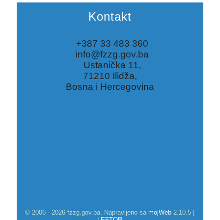
Kontakt
+387 33 483 360
info@fzzg.gov.ba
Ustanička 11,
71210 Ilidža,
Bosna i Hercegovina
© 2006 - 2026 fzzg.gov.ba. Napravljeno sa
mojWeb
2.10.5 |
LEFTOR