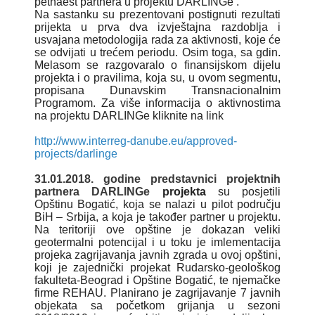
petnaest partnera u projektu
DARLINGe
.
Na sastanku su prezentovani postignuti rezultati
prijekta u prva dva izvještajna razdoblja i
usvajana metodologija rada za aktivnosti, koje će
se odvijati u trećem periodu. Osim toga, sa gdin.
Melasom se razgovaralo o finansijskom dijelu
projekta i o pravilima, koja su, u ovom segmentu,
propisana Dunavskim Transnacionalnim
Programom. Za više informacija o aktivnostima
na projektu DARLINGe kliknite na link
http://www.interreg-danube.eu/approved-
projects/darlinge
31.01.2018. godine predstavnici projektnih
partnera DARLINGe
projekta
su posjetili
Opštinu Bogatić, koja se nalazi u pilot području
BiH – Srbija, a koja je također partner u projektu.
Na teritoriji ove opštine je dokazan veliki
geotermalni potencijal i u toku je imlementacija
projeka zagrijavanja javnih zgrada u ovoj opštini,
koji je zajednički projekat Rudarsko-geološkog
fakulteta-Beograd i Opštine Bogatić, te njemačke
firme REHAU. Planirano je zagrijavanje 7 javnih
objekata sa početkom grijanja u sezoni