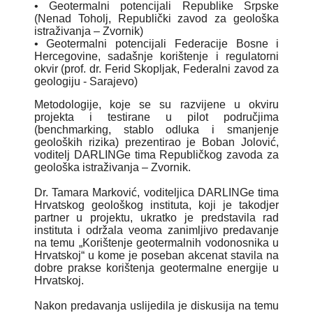
• Geotermalni potencijali Republike Srpske
(Nenad Toholj, Republički zavod za geološka
istraživanja – Zvornik)
• Geotermalni potencijali Federacije Bosne i
Hercegovine, sadašnje korištenje i regulatorni
okvir (prof. dr. Ferid Skopljak, Federalni zavod za
geologiju - Sarajevo)
Metodologije, koje se su razvijene u okviru
projekta i testirane u pilot područjima
(benchmarking, stablo odluka i smanjenje
geoloških rizika) prezentirao je Boban Jolović,
voditelj DARLINGe tima Republičkog zavoda za
geološka istraživanja – Zvornik.
Dr. Tamara Marković, voditeljica DARLINGe tima
Hrvatskog geološkog instituta, koji je takodjer
partner u projektu, ukratko je predstavila rad
instituta i održala veoma zanimljivo predavanje
na temu „Korištenje geotermalnih vodonosnika u
Hrvatskoj“ u kome je poseban akcenat stavila na
dobre prakse korištenja geotermalne energije u
Hrvatskoj.
Nakon predavanja uslijedila je diskusija na temu