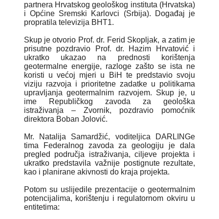
partnera Hrvatskog geološkog instituta (Hrvatska)
i Općine Sremski Karlovci (Srbija). Događaj je
propratila televizija BHT1.
Skup je otvorio Prof. dr. Ferid Skopljak, a zatim je
prisutne pozdravio Prof. dr. Hazim Hrvatović i
ukratko ukazao na prednosti korištenja
geotermalne energije, razloge zašto se ista ne
koristi u većoj mjeri u BiH te predstavio svoju
viziju razvoja i prioritetne zadatke u politikama
upravljanja geotermalnim razvojem. Skup je, u
ime Republičkog zavoda za geološka
istraživanja – Zvornik, pozdravio pomoćnik
direktora Boban Jolović.
Mr. Natalija Samardžić, voditeljica DARLINGe
tima Federalnog zavoda za geologiju je dala
pregled područja istraživanja, ciljeve projekta i
ukratko predstavila važnije postignute rezultate,
kao i planirane akivnosti do kraja projekta.
Potom su uslijedile prezentacije o geotermalnim
potencijalima, korištenju i regulatornom okviru u
entitetima: