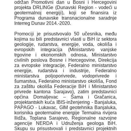
održan Promotivni dan u Bosni i Hercegovini
projekta DRLINGe (Dunavski Region - vodeći u
geotermalnoj energiji), koji se finansira iz
Programa dunavske transnacionalne saradnje
Interreg Dunav 2014.-2020.
Promociji je prisustvovalo 50 učesnika, među
kojima su bili predstavnici vlasti u BiH iz sektora
geologije, rudarstva, energije, voda, okoliša i
evropskih integracija (Ministarstvo vanjske
trgovine i ekonomskih odnosa, Ministarstvo
civilnih poslova Bosne i Hercegovine, Direkcija
za evropske integracije, Federalno ministarstvo
energije, rudarstva i industrije, Federalno
ministarstva poljoporivrede, vodoprivrede i
šumarstva, Federalno ministarstvo okoliša, Fond
za zaštitu okoliša Federacije BiH i Ministarstvo
privrede kantona Sarajavo), zatim predstavnici
općina Domaljevac – Šama i Gračanica,
projektantskih kuća IBIS-inženjering - Banjaluka,
PAPAGO - Lukavac, GIM geotehnika Banjaluka,
korisnika geotermalne energije Termalna rivijera
Ilidža, Toplana Sarajevo, Regionalne razvojne
agencije NERDA i Udruženja geologa BiH.
Skupu su prisustvovali i predstavnici projektnih