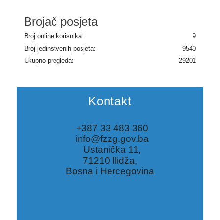
Brojač posjeta
Broj online korisnika:
9
Broj jedinstvenih posjeta:
9540
Ukupno pregleda:
29201
Kontakt
+387 33 483 360
info@fzzg.gov.ba
Ustanička 11,
71210 Ilidža,
Bosna i Hercegovina